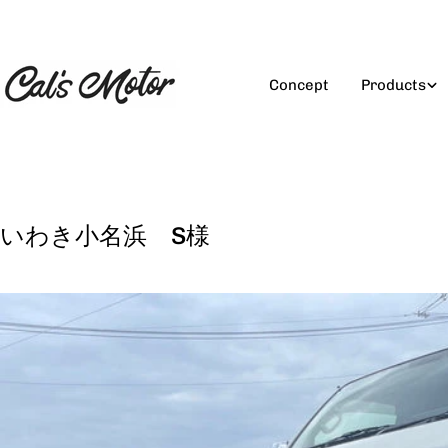
コ
ン
テ
ン
Concept
Products
ツ
に
ス
キ
ッ
プ
いわき小名浜 S様