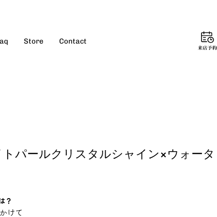
aq
Store
Contact
来
店
予
約
/ ホワイトパールクリスタルシャイン×ウォータ
けは？
かけて