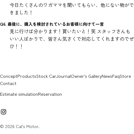
今日たくさんのワガママを聞いてもらい、他にない物がで
きました！
Q6. 最後に、購入を検討されているお客様に向けて一言
見に行けば分かります！買いたいと！笑 スタッフさんも
いい人ばかりで、皆さん気さくで対応してくれますのでぜ
ひ！！
Concept
Products
Stock Car
Journal
Owner’s Gallery
News
Faq
Store
Contact
Estimate simulation
Reservation
イ
ン
ス
© 2026
Cal's Motor
.
タ