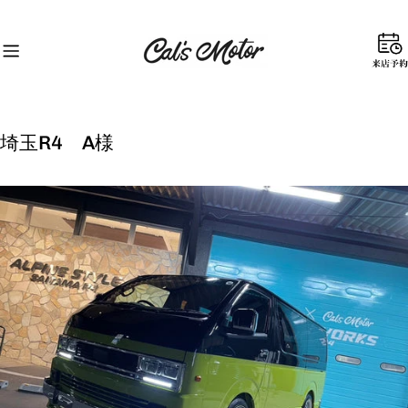
コ
ン
テ
来
ン
店
ツ
予
に
約
ス
埼玉R4 A様
キ
ッ
プ