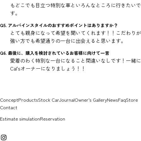
もどこでも目立つ特別な車といろんなところに行きたいで
す。
Q5. アルパインスタイルのおすすめポイントはありますか？
とても親身になって希望を聞いてくれます！！こだわりが
強い方でも希望通りの一台に出会えると思います。
Q6. 最後に、購入を検討されているお客様に向けて一言
愛着のわく特別な一台になること間違いなしです！一緒に
Cal'sオーナーになりましょう！！
Concept
Products
Stock Car
Journal
Owner’s Gallery
News
Faq
Store
Contact
Estimate simulation
Reservation
イ