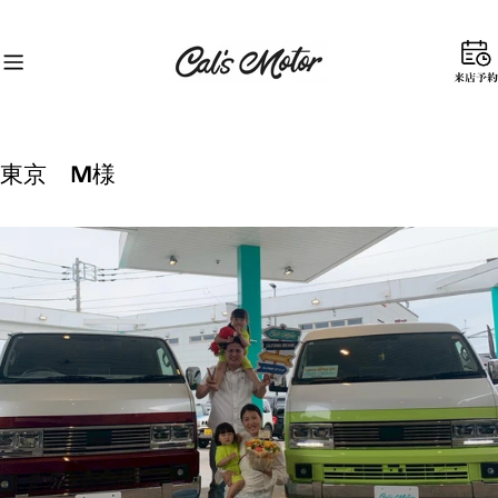
コ
ン
テ
来
ン
店
ツ
予
に
約
ス
東京 M様
キ
ッ
プ