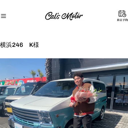
コ
ン
テ
来
ン
店
ツ
予
に
約
ス
横浜246 K様
キ
ッ
プ