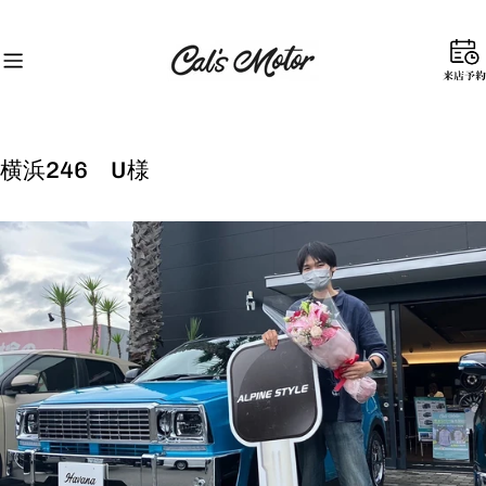
コ
ン
テ
来
ン
店
ツ
予
に
約
ス
横浜246 U様
キ
ッ
プ