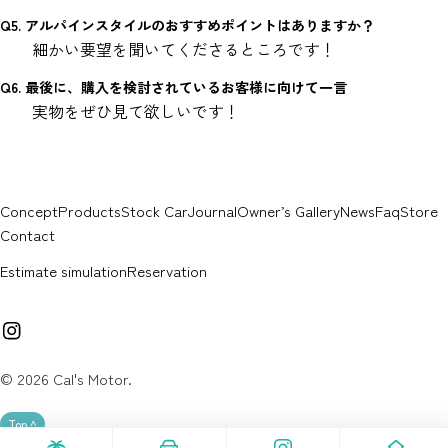
Q5. アルパインスタイルのおすすめポイントはありますか？
細かい要望を聞いてくださるところです！
Q6. 最後に、購入を検討されているお客様に向けて一言
実物をぜひ見て欲しいです！
Concept
Products
Stock Car
Journal
Owner’s Gallery
News
Faq
Store
Contact
Estimate simulation
Reservation
イ
ン
ス
© 2026
Cal's Motor
.
タ
グ
Top ^