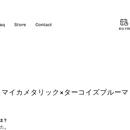
aq
Store
Contact
来
店
予
約
ブラックマイカメタリック×ターコイズブルーマ
けは？
た。