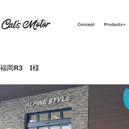
コ
ン
テ
ン
Concept
Products
ツ
に
ス
キ
ッ
プ
福岡R3 I様