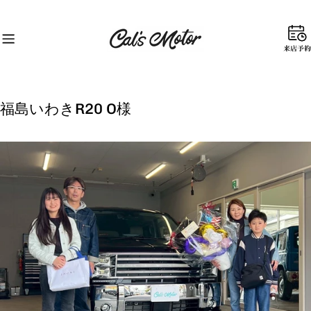
コ
ン
テ
来
ン
店
ツ
予
に
約
ス
福島いわきR20 O様
キ
ッ
プ