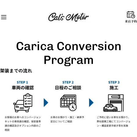
コ
ン
テ
来
ン
店
ツ
予
に
約
Carica Conversion
ス
キ
Program
ッ
プ
架装までの流れ