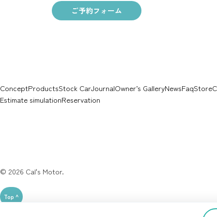
ご予約フォーム
Concept
Products
Stock Car
Journal
Owner’s Gallery
News
Faq
Store
C
Estimate simulation
Reservation
© 2026
Cal's Motor
.
Top ^