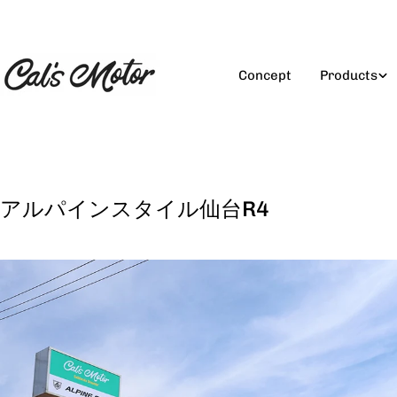
コ
ン
テ
ン
Concept
Products
ツ
に
ス
キ
ッ
プ
アルパインスタイル仙台R4